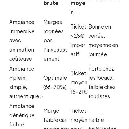
brute
moye
n
Ambiance
Marges
Ticket
Bonne en
immersive
rognées
>28€
soirée,
avec
par
impér
moyenne en
animation
l’investiss
atif
journée
coûteuse
ement
Ambiance
Forte chez
Ticket
« plein,
Optimale
les locaux,
moyen
simple,
(66-70%)
faible chez
16-21€
authentique »
touristes
Ambiance
Marge
Ticket
générique,
faible car
moyen
Faible
faible
guerre des
sous
fidélisation