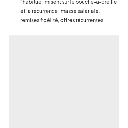
“habitué” misent sur le bouche-à-oreille
et la récurrence : masse salariale,
remises fidélité, offres récurrentes.