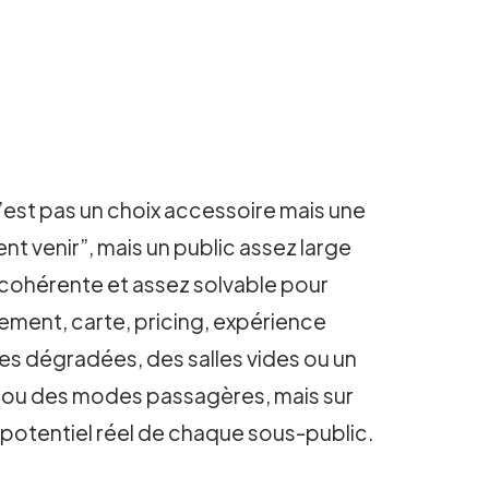
n’est pas un choix accessoire mais une
t venir”, mais un public assez large
 cohérente et assez solvable pour
nnement, carte, pricing, expérience
s dégradées, des salles vides ou un
ts ou des modes passagères, mais sur
potentiel réel de chaque sous-public.